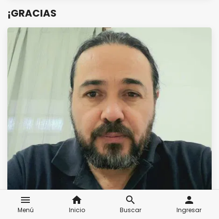
¡GRACIAS
menu
home
search
person
Menú
Inicio
Buscar
Ingresar