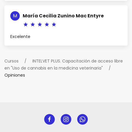
M
María Cecilia Zunino Mac Entyre
star
star
star
star
star
Excelente
Cursos
INTELVET PLUS. Capacitación de acceso libre
en "Uso de cannabis en la medicina veterinaria"
Opiniones