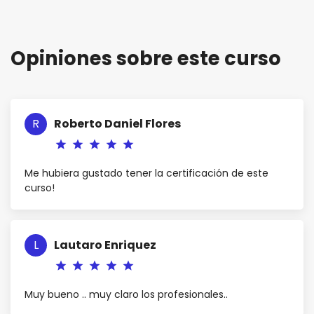
INTELVET PLUS. Capacitación de
Volver
acceso libre en "Uso de cannabis en
al
curso
la medicina veterinaria"
Opiniones sobre este curso
R
Roberto Daniel Flores
star
star
star
star
star
Me hubiera gustado tener la certificación de este
curso!
L
Lautaro Enriquez
star
star
star
star
star
Muy bueno .. muy claro los profesionales..