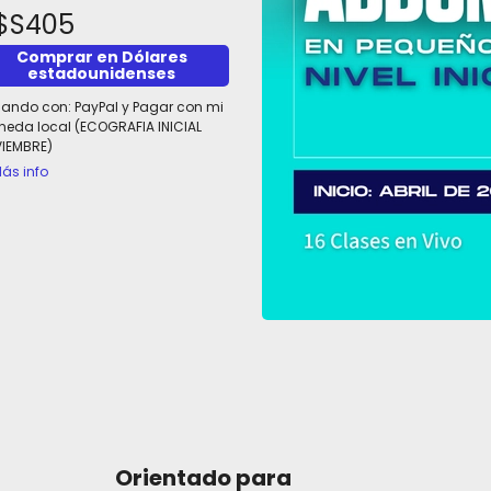
$S405
Comprar en Dólares
estadounidenses
ando con:
PayPal
y
Pagar con mi
eda local (ECOGRAFIA INICIAL
IEMBRE)
ás info
inal Nivel Inicial a cargo de Costanza Polizzi
Orientado para