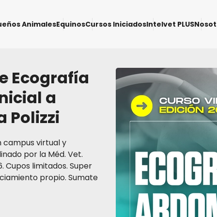
ueños Animales
Equinos
Cursos Iniciados
Intelvet PLUS
Nosot
e Ecografía
nicial a
 Polizzi
n campus virtual y
inado por la Méd. Vet.
26. Cupos limitados. Super
nciamiento propio. Sumate