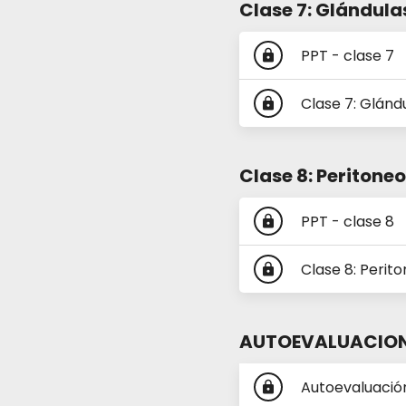
Clase 7: Glándula
PPT - clase 7
lock
Clase 7: Glánd
lock
Clase 8: Peritone
PPT - clase 8
lock
Clase 8: Perit
lock
AUTOEVALUACION
Autoevaluación
lock