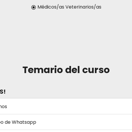
Médicos/as Veterinarios/as
radio_button_checked
Temario del curso
S!
mos
po de Whatsapp