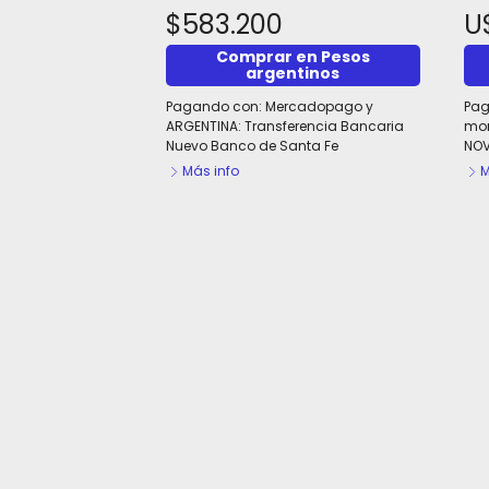
$583.200
U
Comprar en Pesos
argentinos
Pagando con:
Mercadopago
y
Pag
ARGENTINA: Transferencia Bancaria
mon
Nuevo Banco de Santa Fe
NOV
Más info
M
INICIADO. Curso de Ecografía Abdom