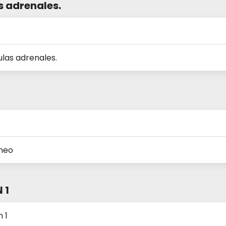
s adrenales.
ulas adrenales.
o
oneo
 1
 1