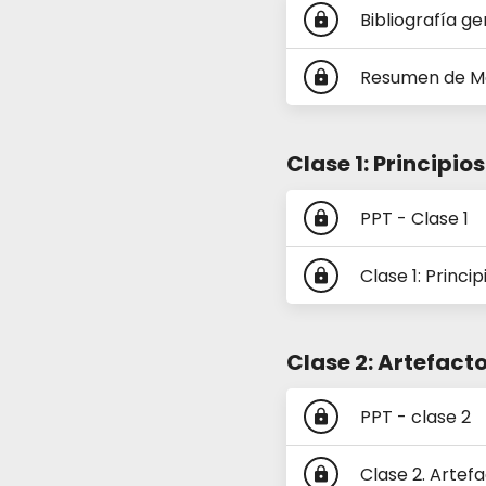
Bibliografía ge
lock
Resumen de M
lock
Clase 1: Principio
PPT - Clase 1
lock
Clase 1: Princi
lock
Clase 2: Artefact
PPT - clase 2
lock
Clase 2. Artef
lock