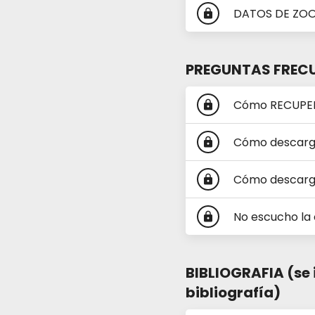
DATOS DE ZOOM 
lock
PREGUNTAS FREC
Cómo RECUPE
lock
Cómo descarg
lock
Cómo descarga
lock
No escucho la
lock
BIBLIOGRAFIA (se 
bibliografía)